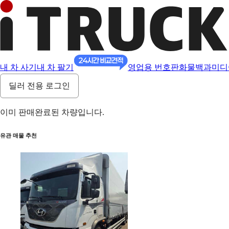
내 차 사기
내 차 팔기
영업용 번호판
화물백과
미디
딜러 전용 로그인
이미 판매완료된 차량입니다.
유관 매물 추천