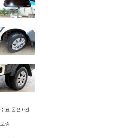
주요 옵션
0
건
보링