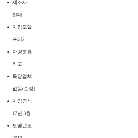
제조사
현대
차량모델
포터2
차량분류
카고
특장업체
없음(순정)
차량연식
17년 3월
모델년도
2017