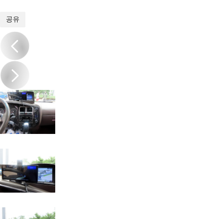
1
/
20
공유