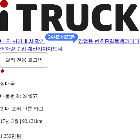
내 차 사기
내 차 팔기
영업용 번호판
화물백과
미디
어
차량 수입 계산기
아이트럭
딜러 전용 로그인
실매물
매물번호: 244957
현대 포터2 1톤 카고
17년 3월 | 92,131km
1,250만원