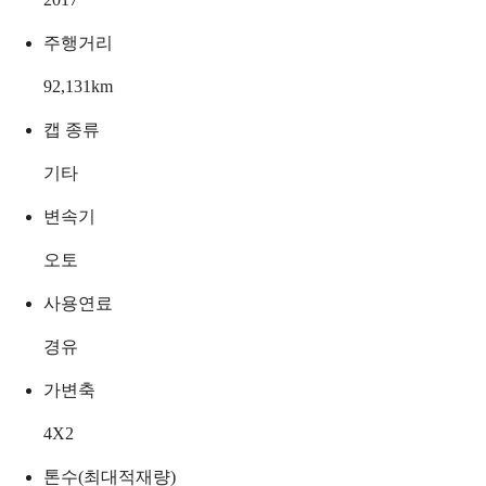
주행거리
92,131
km
캡 종류
기타
변속기
오토
사용연료
경유
가변축
4X2
톤수(최대적재량)