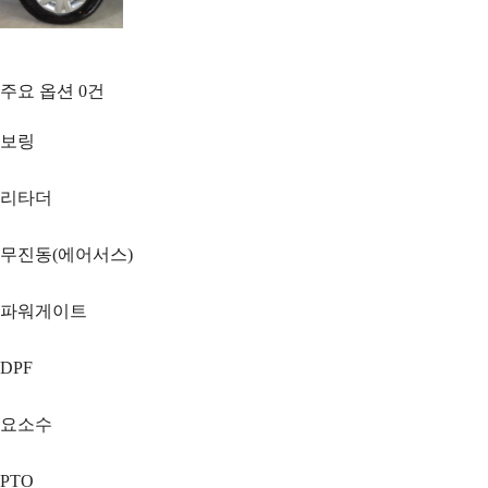
주요 옵션
0
건
보링
리타더
무진동(에어서스)
파워게이트
DPF
요소수
PTO