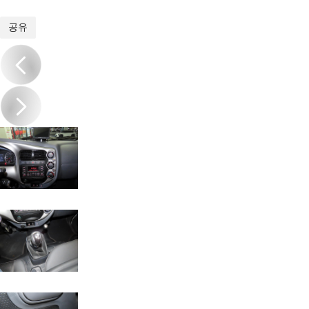
1
/
17
공유