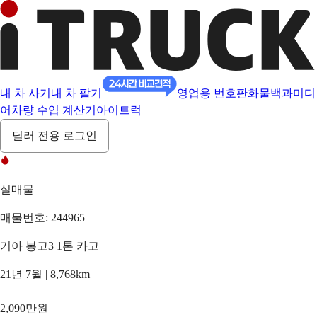
내 차 사기
내 차 팔기
영업용 번호판
화물백과
미디
어
차량 수입 계산기
아이트럭
딜러 전용 로그인
실매물
매물번호: 244965
기아 봉고3 1톤 카고
21년 7월 | 8,768km
2,090만원