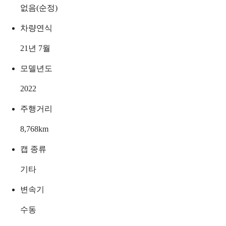
없음(순정)
차량연식
21년 7월
모델년도
2022
주행거리
8,768
km
캡 종류
기타
변속기
수동