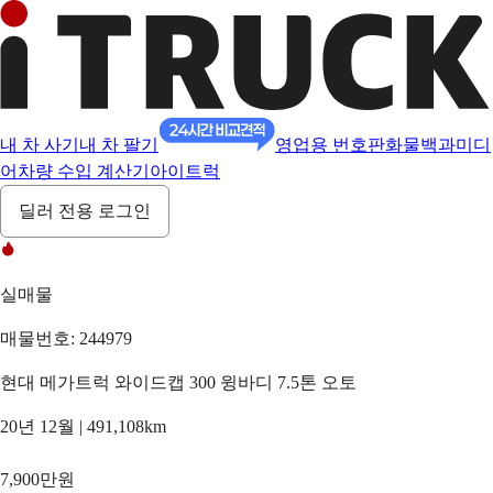
내 차 사기
내 차 팔기
영업용 번호판
화물백과
미디
어
차량 수입 계산기
아이트럭
딜러 전용 로그인
실매물
매물번호: 244979
현대 메가트럭 와이드캡 300 윙바디 7.5톤 오토
20년 12월 | 491,108km
7,900만원