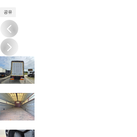
1
/
11
공유