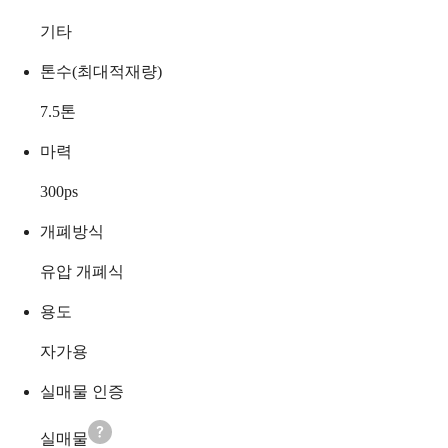
기타
톤수(최대적재량)
7.5
톤
마력
300
ps
개폐방식
유압 개폐식
용도
자가용
실매물 인증
실매물