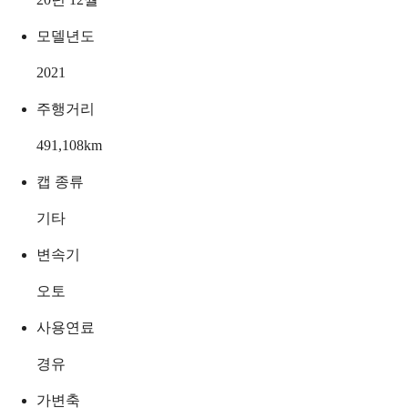
모델년도
2021
주행거리
491,108
km
캡 종류
기타
변속기
오토
사용연료
경유
가변축