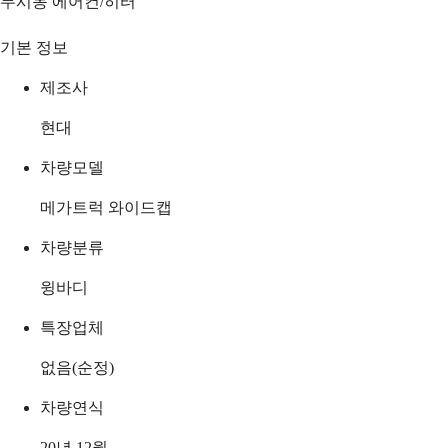
무시동 에어컨/히터
기본 정보
제조사
현대
차량모델
메가트럭 와이드캡
차량분류
윙바디
특장업체
없음(순정)
차량연식
20년 12월