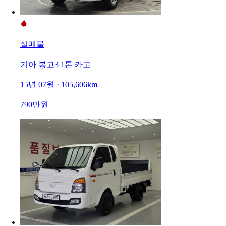
실매물
기아 봉고3 1톤 카고
15년 07월 · 105,606km
790만원