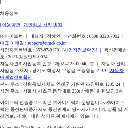
|
채용정보
|
이용약관
|
개인정보 처리 방침
㈜아이트럭 ｜ 대표자 : 정혜인 ｜ 전화번호 :
0508-0328-7002
｜
대표 이메일 :
support@itruck.co.kr
사업자등록번호 : 853-87-01781
[사업자정보확인]
｜ 통신판매번
호 : 2023-강원인제-0074
자동차관리사업등록 번호 : 제02-4123-000402호 ｜ 자동차 관리
사업장 소재지 : 경기도 화성시 우정읍 포승항남로 976
[자동차
매매업정보확인]
본사 주소 : 강원특별자치도 인제군 기린면 조침령로 1235-24 ｜
지점 주소 : 서울시 서초구 동작대로 230(방배동) 화련빌딩 3층
아이트럭 인증중고트럭은 ㈜아이트럭이 운영합니다. ㈜아이트
럭은 통신판매중개자로 통신판매의 당사자가 아니며, 상품 및 거
래정보, 거래에 대한 책임은 판매자에게 있습니다.
Copyright ⓒ 2026 itruck All Rights Reserved.