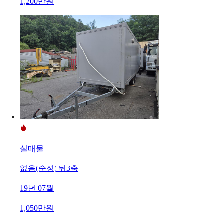
1,200만원
실매물
없음(순정) 뒤3축
19년 07월
1,050만원