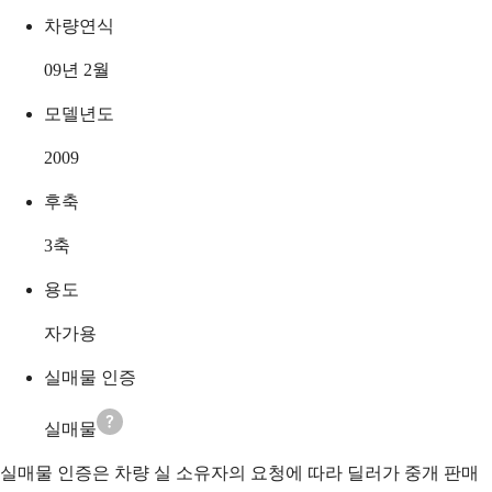
차량연식
09년 2월
모델년도
2009
후축
3축
용도
자가용
실매물 인증
실매물
실매물 인증은 차량 실 소유자의 요청에 따라 딜러가 중개 판매