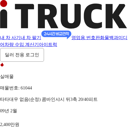
내 차 사기
내 차 팔기
영업용 번호판
화물백과
미디
어
차량 수입 계산기
아이트럭
딜러 전용 로그인
실매물
매물번호: 61044
타타대우 없음(순정) 콤바인샤시 뒤3축 20/40피트
09년 2월
2,400만원