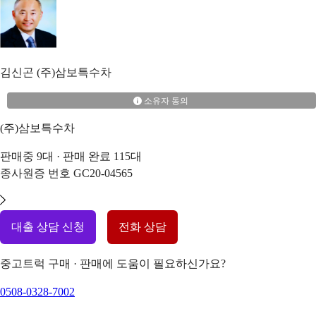
김신곤
(주)삼보특수차
소유자 동의
(주)삼보특수차
판매중
9
대 · 판매 완료
115
대
종사원증 번호
GC20-04565
대출 상담 신청
전화 상담
중고트럭 구매 · 판매에 도움이 필요하신가요?
0508-0328-7002