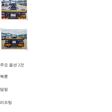
주요 옵션
2
건
복륜
덤핑
리프팅