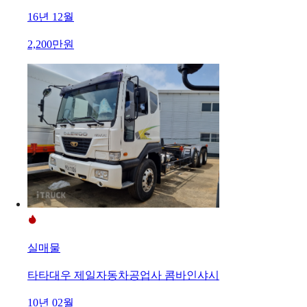
16년 12월
2,200만원
실매물
타타대우 제일자동차공업사 콤바인샤시
10년 02월