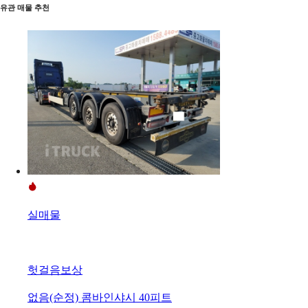
유관 매물 추천
실매물
헛걸음보상
없음(순정) 콤바인샤시 40피트