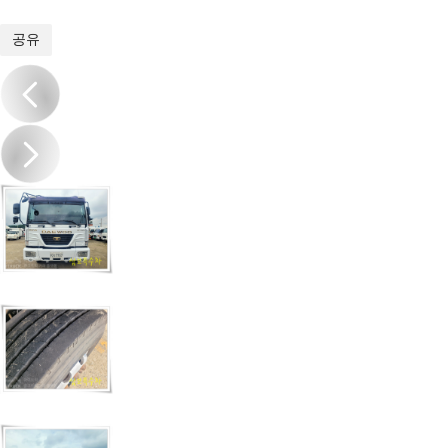
1
/
14
공유