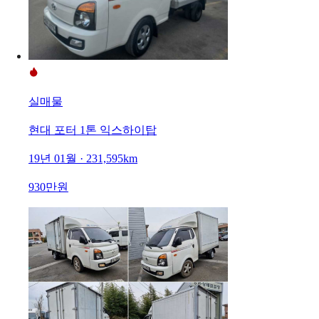
실매물
현대 포터 1톤 익스하이탑
19년 01월 · 231,595km
930만원