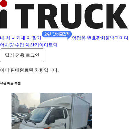
내 차 사기
내 차 팔기
영업용 번호판
화물백과
미디
어
차량 수입 계산기
아이트럭
딜러 전용 로그인
이미 판매완료된 차량입니다.
유관 매물 추천