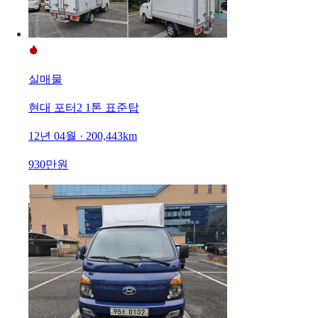
실매물
현대 포터2 1톤 표준탑
12년 04월 · 200,443km
930만원