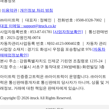
채용정보
|
이용약관
|
개인정보 처리 방침
㈜아이트럭 ｜ 대표자 : 정혜인 ｜ 전화번호 :
0508-0328-7002
｜
대표 이메일 :
support@itruck.co.kr
사업자등록번호 : 853-87-01781
[사업자정보확인]
｜ 통신판매번
호 : 2023-강원인제-0074
자동차관리사업등록 번호 : 제02-4123-000402호 ｜ 자동차 관리
사업장 소재지 : 경기도 화성시 우정읍 포승항남로 976
[자동차
매매업정보확인]
본사 주소 : 강원특별자치도 인제군 기린면 조침령로 1235-24 ｜
지점 주소 : 서울시 서초구 동작대로 230(방배동) 화련빌딩 3층
아이트럭 인증중고트럭은 ㈜아이트럭이 운영합니다. ㈜아이트
럭은 통신판매중개자로 통신판매의 당사자가 아니며, 상품 및 거
래정보, 거래에 대한 책임은 판매자에게 있습니다.
Copyright ⓒ 2026 itruck All Rights Reserved.