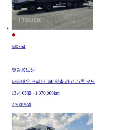
실매물
헛걸음보상
타타대우 프리마 560 앞축 카고 25톤 오토
13년 05월 · 1,370,000km
2,300만원