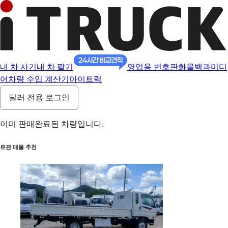
내 차 사기
내 차 팔기
영업용 번호판
화물백과
미디
어
차량 수입 계산기
아이트럭
딜러 전용 로그인
이미 판매완료된 차량입니다.
유관 매물 추천