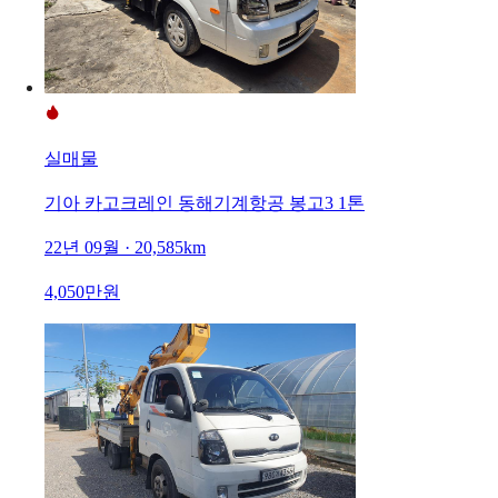
실매물
기아 카고크레인 동해기계항공 봉고3 1톤
22년 09월 · 20,585km
4,050만원