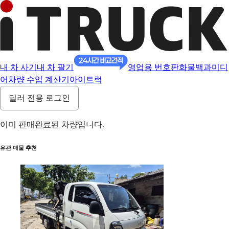
내 차 사기
내 차 팔기
영업용 번호판
화물백과
미디
어
차량 수입 계산기
아이트럭
딜러 전용 로그인
이미 판매완료된 차량입니다.
유관 매물 추천