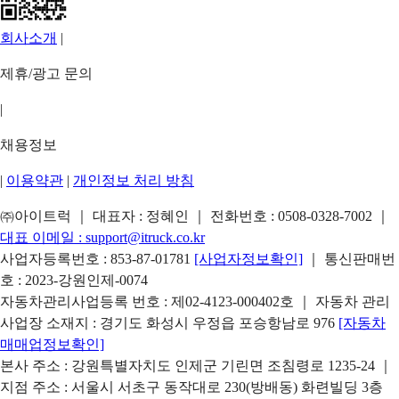
회사소개
|
제휴/광고 문의
|
채용정보
|
이용약관
|
개인정보 처리 방침
㈜아이트럭 ｜ 대표자 : 정혜인 ｜ 전화번호 :
0508-0328-7002
｜
대표 이메일 :
support@itruck.co.kr
사업자등록번호 : 853-87-01781
[사업자정보확인]
｜ 통신판매번
호 : 2023-강원인제-0074
자동차관리사업등록 번호 : 제02-4123-000402호 ｜ 자동차 관리
사업장 소재지 : 경기도 화성시 우정읍 포승항남로 976
[자동차
매매업정보확인]
본사 주소 : 강원특별자치도 인제군 기린면 조침령로 1235-24 ｜
지점 주소 : 서울시 서초구 동작대로 230(방배동) 화련빌딩 3층