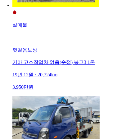
실매물
헛걸음보상
기아 고소작업차 없음(순정) 봉고3 1톤
19년 12월 · 20,724km
3,950만원