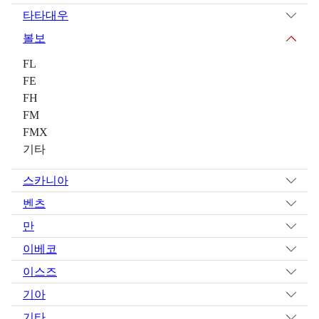
타타대우
볼보
FL
FE
FH
FM
FMX
기타
스카니아
벤츠
만
이베코
이스즈
기아
기타