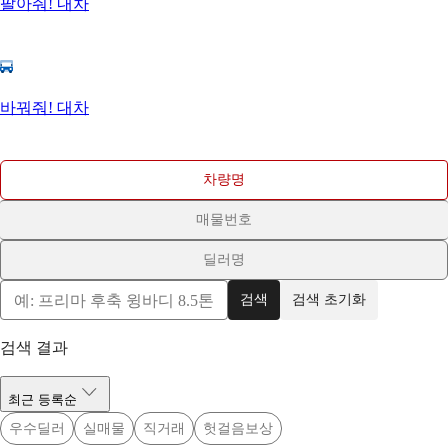
팔아줘! 내차
바꿔줘! 대차
차량명
매물번호
딜러명
검색
검색 초기화
검색 결과
최근 등록순
우수딜러
실매물
직거래
헛걸음보상