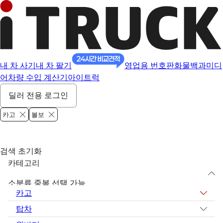
내 차 사기
내 차 팔기
영업용 번호판
화물백과
미디
어
차량 수입 계산기
아이트럭
딜러 전용 로그인
카고
볼보
검색 초기화
카테고리
소분류 중복 선택 가능
카고
탑차