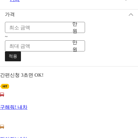
가격
만
원
~
만
원
적용
간편신청
3초면 OK!
구해줘! 내차