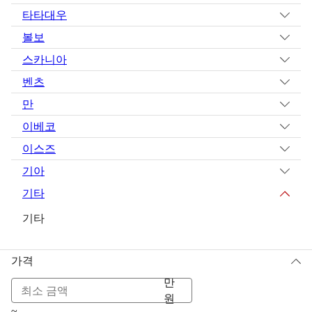
타타대우
볼보
스카니아
벤츠
만
이베코
이스즈
기아
기타
기타
가격
만
원
~