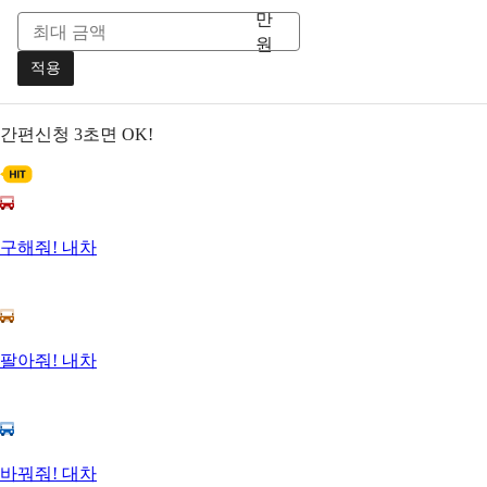
만
원
적용
간편신청
3초면 OK!
구해줘! 내차
팔아줘! 내차
바꿔줘! 대차