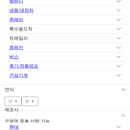
윙바디
냉동/냉장차
추레라
특수용도차
트레일러
캠핑카
버스
중기/정품덤프
건설기계
연식
년
년
제조사
모델명 중복 선택 가능
현대