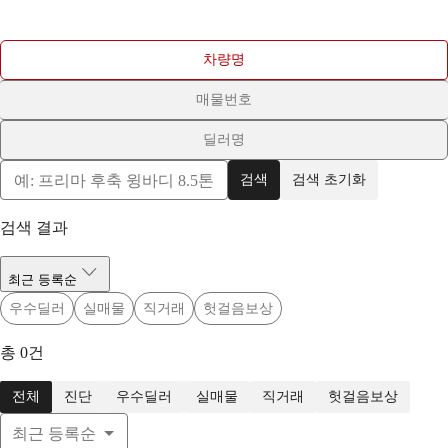
차량명
매물번호
딜러명
검색
검색 초기화
검색 결과
최근 등록순
우수딜러
실매물
직거래
헛걸음보상
총
0
건
전체
진단
우수딜러
실매물
직거래
헛걸음보상
최근 등록순