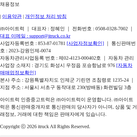
채용정보
|
이용약관
|
개인정보 처리 방침
㈜아이트럭 ｜ 대표자 : 정혜인 ｜ 전화번호 :
0508-0328-7002
｜
대표 이메일 :
support@itruck.co.kr
사업자등록번호 : 853-87-01781
[사업자정보확인]
｜ 통신판매번
호 : 2023-강원인제-0074
자동차관리사업등록 번호 : 제02-4123-000402호 ｜ 자동차 관리
사업장 소재지 : 경기도 화성시 우정읍 포승항남로 976
[자동차
매매업정보확인]
본사 주소 : 강원특별자치도 인제군 기린면 조침령로 1235-24 ｜
지점 주소 : 서울시 서초구 동작대로 230(방배동) 화련빌딩 3층
아이트럭 인증중고트럭은 ㈜아이트럭이 운영합니다. ㈜아이트
럭은 통신판매중개자로 통신판매의 당사자가 아니며, 상품 및 거
래정보, 거래에 대한 책임은 판매자에게 있습니다.
Copyright ⓒ 2026 itruck All Rights Reserved.