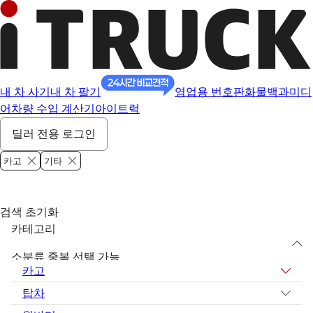
내 차 사기
내 차 팔기
영업용 번호판
화물백과
미디
어
차량 수입 계산기
아이트럭
딜러 전용 로그인
카고
기타
검색 초기화
카테고리
소분류 중복 선택 가능
카고
탑차