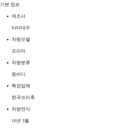
기본 정보
제조사
타타대우
차량모델
프리마
차량분류
윙바디
특장업체
한국쓰리축
차량연식
16년 3월