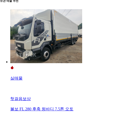
유관 매물 추천
실매물
헛걸음보상
볼보 FL 280 후축 윙바디 7.5톤 오토