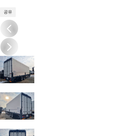
1
/
9
공유