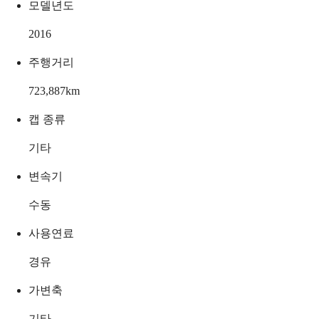
모델년도
2016
주행거리
723,887
km
캡 종류
기타
변속기
수동
사용연료
경유
가변축
기타