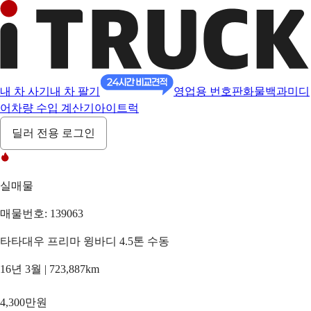
내 차 사기
내 차 팔기
영업용 번호판
화물백과
미디
어
차량 수입 계산기
아이트럭
딜러 전용 로그인
실매물
매물번호: 139063
타타대우 프리마 윙바디 4.5톤 수동
16년 3월 | 723,887km
4,300만원