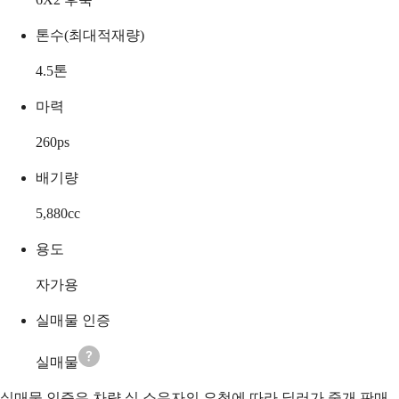
톤수(최대적재량)
4.5
톤
마력
260
ps
배기량
5,880
cc
용도
자가용
실매물 인증
실매물
실매물 인증은 차량 실 소유자의 요청에 따라 딜러가 중개 판매