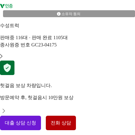
소유자 동의
수성트럭
판매중
116
대 · 판매 완료
1105
대
종사원증 번호
GC23-04175
헛걸음 보상 차량입니다.
방문예약 후, 헛걸음시 10만원 보상
대출 상담 신청
전화 상담