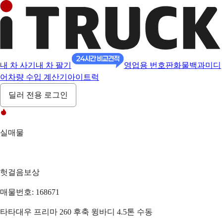
내 차 사기
내 차 팔기
영업용 번호판
화물백과
미디
어
차량 수입 계산기
아이트럭
딜러 전용 로그인
실매물
헛걸음보상
매물번호: 168671
타타대우 프리마 260 후축 윙바디 4.5톤 수동