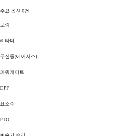
주요 옵션
0
건
보링
리타더
무진동(에어서스)
파워게이트
DPF
요소수
PTO
변속기 수리