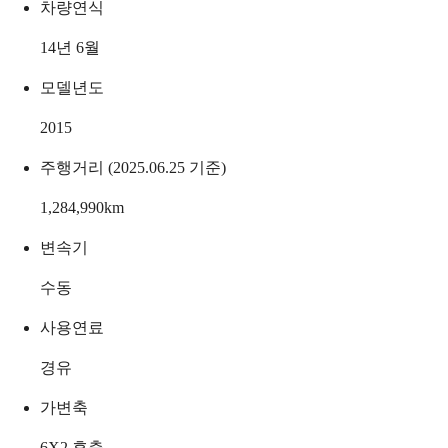
차량연식
14년 6월
모델년도
2015
주행거리 (2025.06.25 기준)
1,284,990
km
변속기
수동
사용연료
경유
가변축
6X2 후축