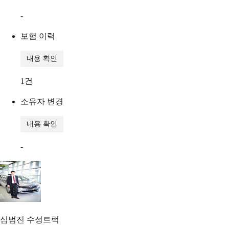
-
보험 이력
내용 확인
1
건
소유자 변경
내용 확인
-
심범진
수성트럭