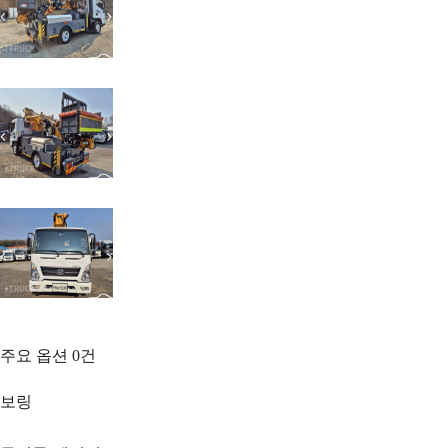
주요 옵션
0
건
보링