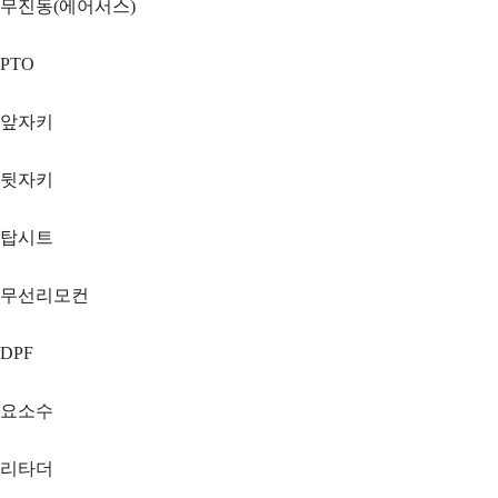
무진동(에어서스)
PTO
앞자키
뒷자키
탑시트
무선리모컨
DPF
요소수
리타더