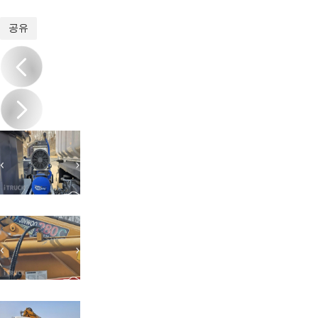
1
/
20
공유