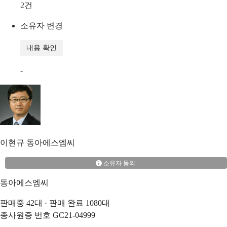
2
건
소유자 변경
내용 확인
-
이현규
동아에스엠씨
소유자 동의
동아에스엠씨
판매중
42
대 · 판매 완료
1080
대
종사원증 번호
GC21-04999