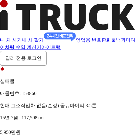
내 차 사기
내 차 팔기
영업용 번호판
화물백과
미디
어
차량 수입 계산기
아이트럭
딜러 전용 로그인
실매물
매물번호: 153866
현대 고소작업차 없음(순정) 올뉴마이티 3.5톤
15년 7월 | 117,598km
5,950만원