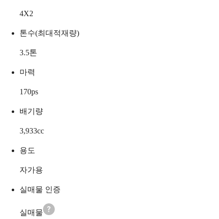
4X2
톤수(최대적재량)
3.5
톤
마력
170
ps
배기량
3,933
cc
용도
자가용
실매물 인증
실매물