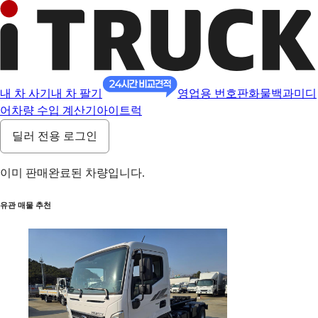
내 차 사기
내 차 팔기
영업용 번호판
화물백과
미디
어
차량 수입 계산기
아이트럭
딜러 전용 로그인
이미 판매완료된 차량입니다.
유관 매물 추천