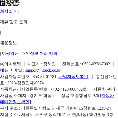
회사소개
|
제휴/광고 문의
|
채용정보
|
이용약관
|
개인정보 처리 방침
㈜아이트럭 ｜ 대표자 : 정혜인 ｜ 전화번호 :
0508-0328-7002
｜
대표 이메일 :
support@itruck.co.kr
사업자등록번호 : 853-87-01781
[사업자정보확인]
｜ 통신판매번
호 : 2023-강원인제-0074
자동차관리사업등록 번호 : 제02-4123-000402호 ｜ 자동차 관리
사업장 소재지 : 경기도 화성시 우정읍 포승항남로 976
[자동차
매매업정보확인]
본사 주소 : 강원특별자치도 인제군 기린면 조침령로 1235-24 ｜
지점 주소 : 서울시 서초구 동작대로 230(방배동) 화련빌딩 3층