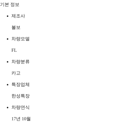
기본 정보
제조사
볼보
차량모델
FL
차량분류
카고
특장업체
한성특장
차량연식
17년 10월