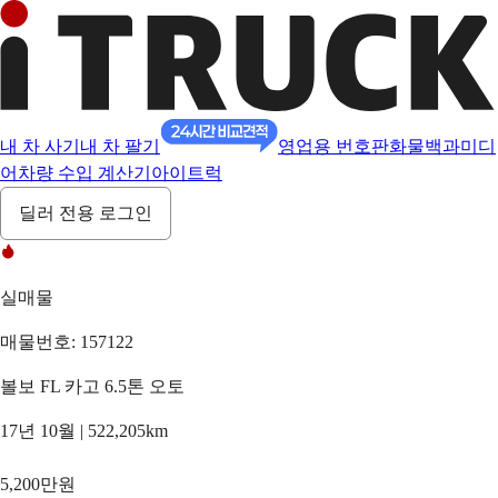
내 차 사기
내 차 팔기
영업용 번호판
화물백과
미디
어
차량 수입 계산기
아이트럭
딜러 전용 로그인
실매물
매물번호: 157122
볼보 FL 카고 6.5톤 오토
17년 10월 | 522,205km
5,200만원