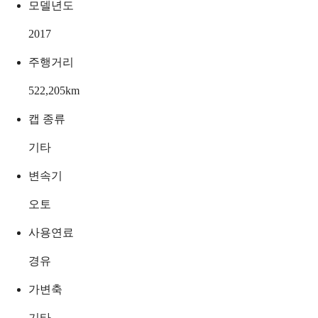
모델년도
2017
주행거리
522,205
km
캡 종류
기타
변속기
오토
사용연료
경유
가변축
기타