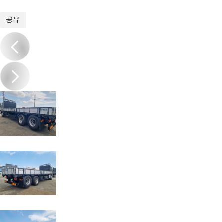
1
/
9
공유