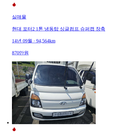
실매물
현대 포터2 1톤 냉동탑 싱글컴프 슈퍼캡 장축
14년 09월 · 94,564km
870만원