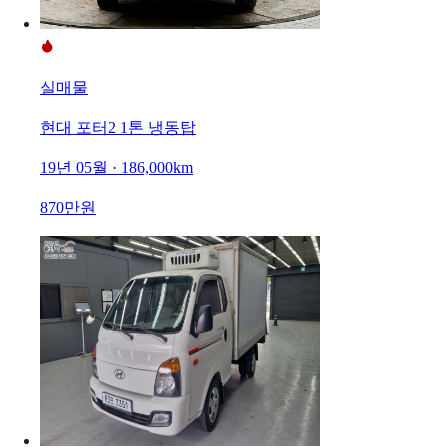
실매물
현대 포터2 1톤 냉동탑
19년 05월 · 186,000km
870만원