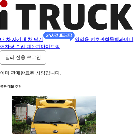
내 차 사기
내 차 팔기
영업용 번호판
화물백과
미디
어
차량 수입 계산기
아이트럭
딜러 전용 로그인
이미 판매완료된 차량입니다.
유관 매물 추천