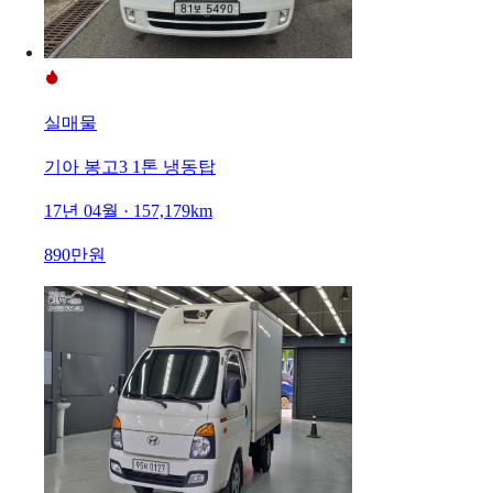
실매물
기아 봉고3 1톤 냉동탑
17년 04월 · 157,179km
890만원