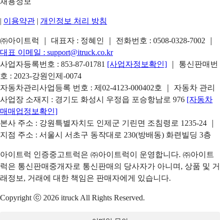
채용정보
|
이용약관
|
개인정보 처리 방침
㈜아이트럭 ｜ 대표자 : 정혜인 ｜ 전화번호 :
0508-0328-7002
｜
대표 이메일 :
support@itruck.co.kr
사업자등록번호 : 853-87-01781
[사업자정보확인]
｜ 통신판매번
호 : 2023-강원인제-0074
자동차관리사업등록 번호 : 제02-4123-000402호 ｜ 자동차 관리
사업장 소재지 : 경기도 화성시 우정읍 포승항남로 976
[자동차
매매업정보확인]
본사 주소 : 강원특별자치도 인제군 기린면 조침령로 1235-24 ｜
지점 주소 : 서울시 서초구 동작대로 230(방배동) 화련빌딩 3층
아이트럭 인증중고트럭은 ㈜아이트럭이 운영합니다. ㈜아이트
럭은 통신판매중개자로 통신판매의 당사자가 아니며, 상품 및 거
래정보, 거래에 대한 책임은 판매자에게 있습니다.
Copyright ⓒ 2026 itruck All Rights Reserved.