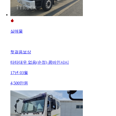
실매물
헛걸음보상
타타대우 없음(순정) 콤바인샤시
17년 03월
4,500만원