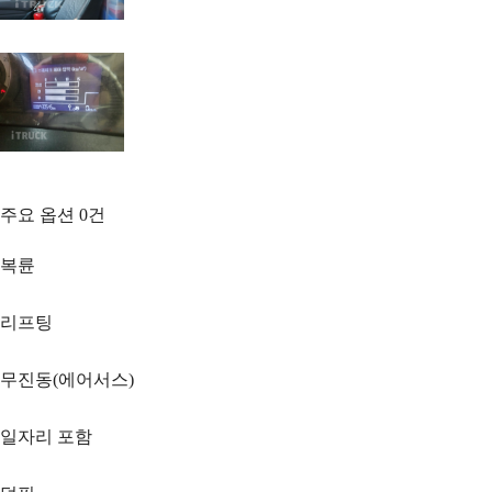
주요 옵션
0
건
복륜
리프팅
무진동(에어서스)
일자리 포함