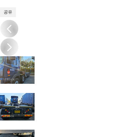
1
/
10
공유