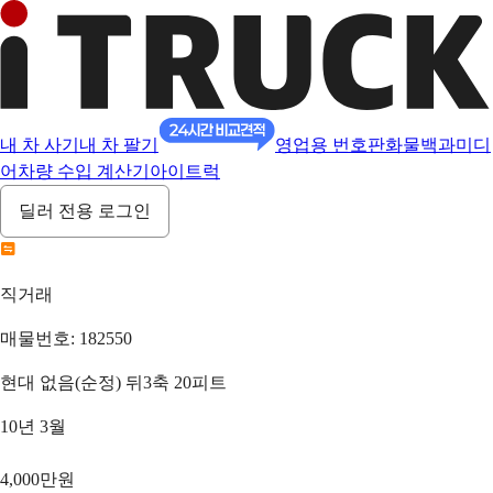
내 차 사기
내 차 팔기
영업용 번호판
화물백과
미디
어
차량 수입 계산기
아이트럭
딜러 전용 로그인
직거래
매물번호: 182550
현대 없음(순정) 뒤3축 20피트
10년 3월
4,000만원