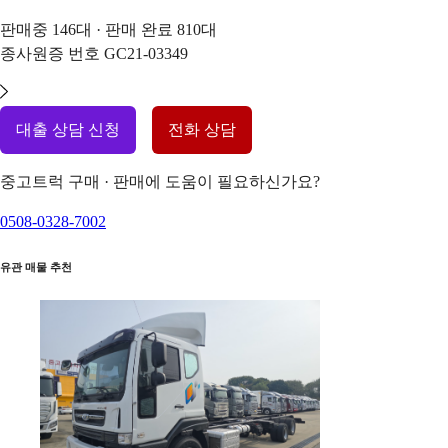
판매중
146
대 · 판매 완료
810
대
종사원증 번호
GC21-03349
대출 상담 신청
전화 상담
중고트럭 구매 · 판매에 도움이 필요하신가요?
0508-0328-7002
유관 매물 추천