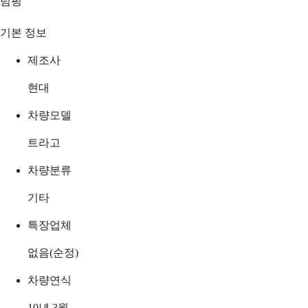
덤핑
기본 정보
제조사
현대
차량모델
트라고
차량분류
기타
특장업체
없음(순정)
차량연식
10년 3월