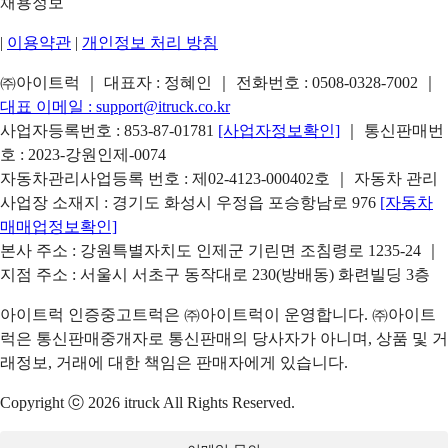
채용정보
|
이용약관
|
개인정보 처리 방침
㈜아이트럭 ｜ 대표자 : 정혜인 ｜ 전화번호 :
0508-0328-7002
｜
대표 이메일 :
support@itruck.co.kr
사업자등록번호 : 853-87-01781
[사업자정보확인]
｜ 통신판매번
호 : 2023-강원인제-0074
자동차관리사업등록 번호 : 제02-4123-000402호 ｜ 자동차 관리
사업장 소재지 : 경기도 화성시 우정읍 포승항남로 976
[자동차
매매업정보확인]
본사 주소 : 강원특별자치도 인제군 기린면 조침령로 1235-24 ｜
지점 주소 : 서울시 서초구 동작대로 230(방배동) 화련빌딩 3층
아이트럭 인증중고트럭은 ㈜아이트럭이 운영합니다. ㈜아이트
럭은 통신판매중개자로 통신판매의 당사자가 아니며, 상품 및 거
래정보, 거래에 대한 책임은 판매자에게 있습니다.
Copyright ⓒ 2026 itruck All Rights Reserved.