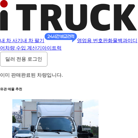
내 차 사기
내 차 팔기
영업용 번호판
화물백과
미디
어
차량 수입 계산기
아이트럭
딜러 전용 로그인
이미 판매완료된 차량입니다.
유관 매물 추천