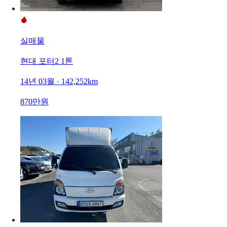
실매물
현대 포터2 1톤
14년 03월 · 142,252km
870만원