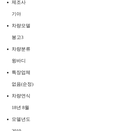
제조사
기아
차량모델
봉고3
차량분류
윙바디
특장업체
없음(순정)
차량연식
18년 8월
모델년도
2019