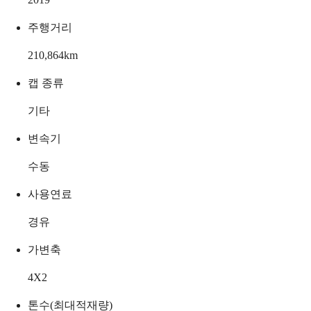
주행거리
210,864
km
캡 종류
기타
변속기
수동
사용연료
경유
가변축
4X2
톤수(최대적재량)