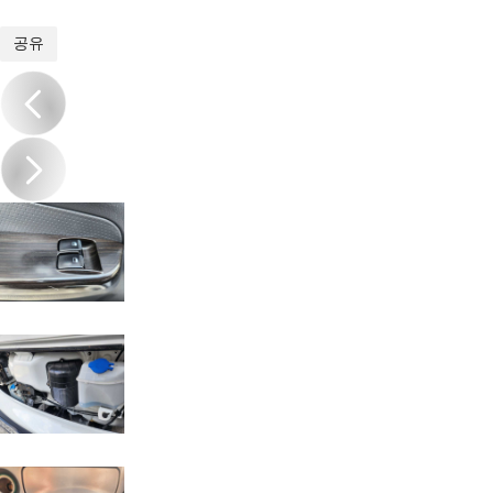
1
/
20
공유