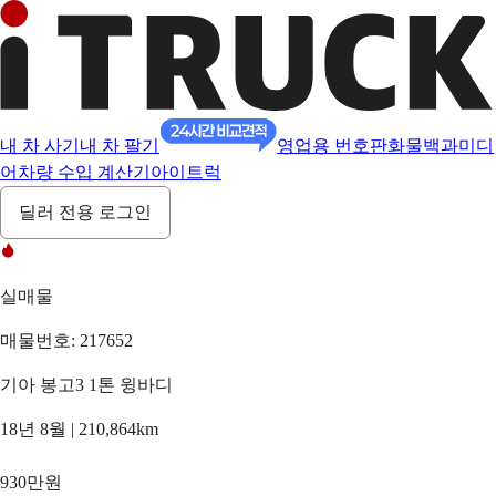
내 차 사기
내 차 팔기
영업용 번호판
화물백과
미디
어
차량 수입 계산기
아이트럭
딜러 전용 로그인
실매물
매물번호: 217652
기아 봉고3 1톤 윙바디
18년 8월 | 210,864km
930만원