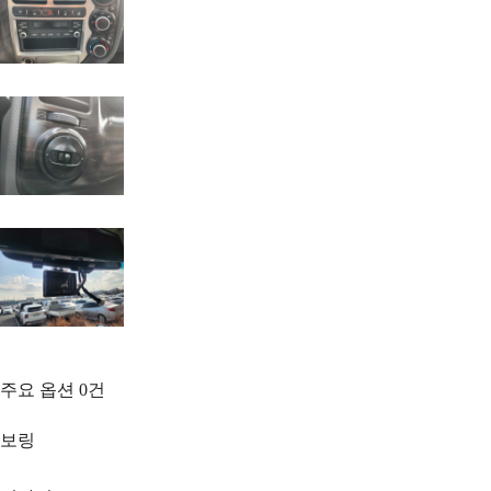
주요 옵션
0
건
보링