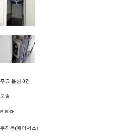
주요 옵션
0
건
보링
리타더
무진동(에어서스)