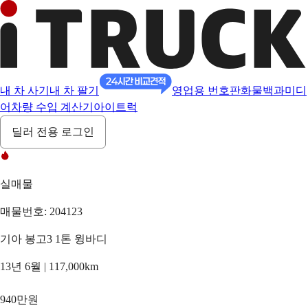
내 차 사기
내 차 팔기
영업용 번호판
화물백과
미디
어
차량 수입 계산기
아이트럭
딜러 전용 로그인
실매물
매물번호: 204123
기아 봉고3 1톤 윙바디
13년 6월 | 117,000km
940만원