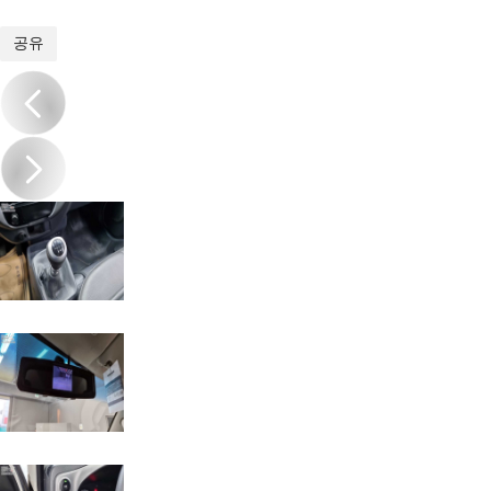
1
/
14
공유