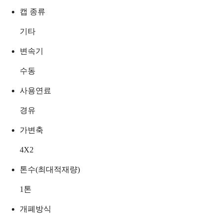
캡 종류
기타
변속기
수동
사용연료
경유
가변축
4X2
톤수(최대적재량)
1
톤
개폐방식