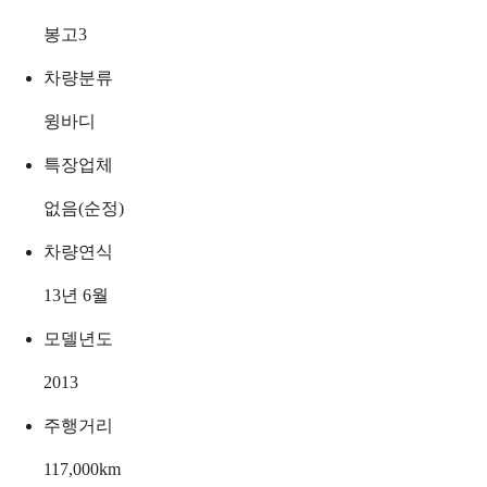
봉고3
차량분류
윙바디
특장업체
없음(순정)
차량연식
13년 6월
모델년도
2013
주행거리
117,000
km