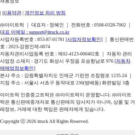
채용정보
|
이용약관
|
개인정보 처리 방침
㈜아이트럭 ｜ 대표자 : 정혜인 ｜ 전화번호 :
0508-0328-7002
｜
대표 이메일 :
support@itruck.co.kr
사업자등록번호 : 853-87-01781
[사업자정보확인]
｜ 통신판매번
호 : 2023-강원인제-0074
자동차관리사업등록 번호 : 제02-4123-000402호 ｜ 자동차 관리
사업장 소재지 : 경기도 화성시 우정읍 포승항남로 976
[자동차
매매업정보확인]
본사 주소 : 강원특별자치도 인제군 기린면 조침령로 1235-24 ｜
지점 주소 : 서울시 서초구 동작대로 230(방배동) 화련빌딩 3층
아이트럭 인증중고트럭은 ㈜아이트럭이 운영합니다. ㈜아이트
럭은 통신판매중개자로 통신판매의 당사자가 아니며, 상품 및 거
래정보, 거래에 대한 책임은 판매자에게 있습니다.
Copyright ⓒ 2026 itruck All Rights Reserved.