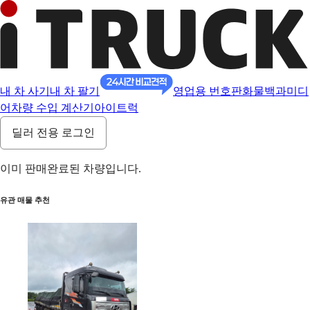
내 차 사기
내 차 팔기
영업용 번호판
화물백과
미디
어
차량 수입 계산기
아이트럭
딜러 전용 로그인
이미 판매완료된 차량입니다.
유관 매물 추천