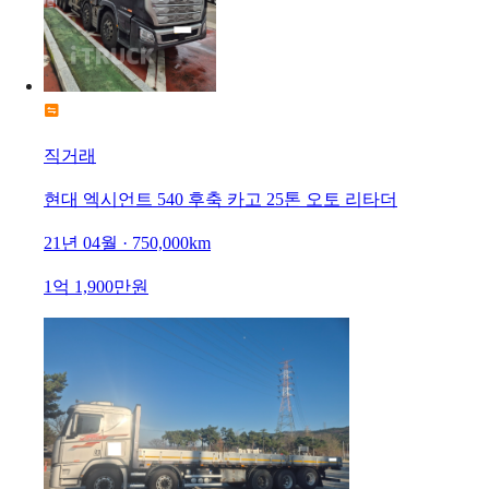
직거래
현대 엑시언트 540 후축 카고 25톤 오토 리타더
21년 04월 · 750,000km
1억 1,900만원