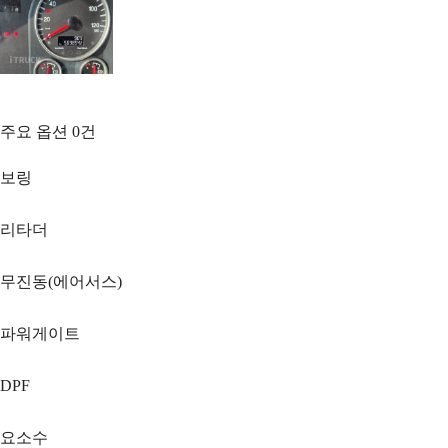
주요 옵션
0
건
보링
리타더
무진동(에어서스)
파워게이트
DPF
요소수