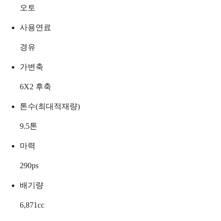
오토
사용연료
경유
가변축
6X2 후축
톤수(최대적재량)
9.5
톤
마력
290
ps
배기량
6,871
cc