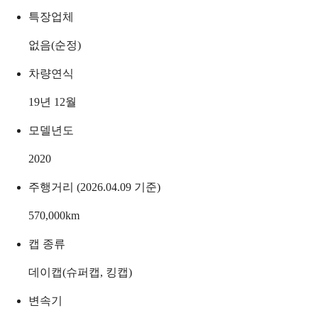
특장업체
없음(순정)
차량연식
19년 12월
모델년도
2020
주행거리 (2026.04.09 기준)
570,000
km
캡 종류
데이캡(슈퍼캡, 킹캡)
변속기