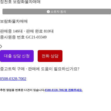
정천호
보람화물차매매
소유자 동의
보람화물차매매
판매중
146
대 · 판매 완료
810
대
종사원증 번호
GC21-03349
대출 상담 신청
전화 상담
중고트럭 구매 · 판매에 도움이 필요하신가요?
0508-0328-7002
추천 영업용 번호판
12
건이 있습니다.
0508-0328-7002
로 전화주세요.