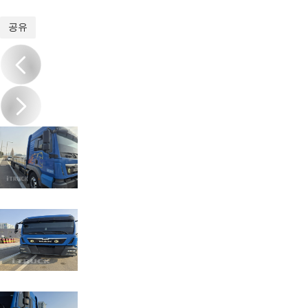
1
/
6
공유