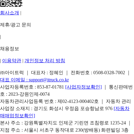
회사소개
|
제휴/광고 문의
|
채용정보
|
이용약관
|
개인정보 처리 방침
㈜아이트럭 ｜ 대표자 : 정혜인 ｜ 전화번호 :
0508-0328-7002
｜
대표 이메일 :
support@itruck.co.kr
사업자등록번호 : 853-87-01781
[사업자정보확인]
｜ 통신판매번
호 : 2023-강원인제-0074
자동차관리사업등록 번호 : 제02-4123-000402호 ｜ 자동차 관리
사업장 소재지 : 경기도 화성시 우정읍 포승항남로 976
[자동차
매매업정보확인]
본사 주소 : 강원특별자치도 인제군 기린면 조침령로 1235-24 ｜
지점 주소 : 서울시 서초구 동작대로 230(방배동) 화련빌딩 3층