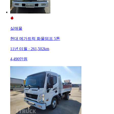
실매물
현대 메가트럭 화물덤프 5톤
11년 01월 · 261,502km
4,490만원