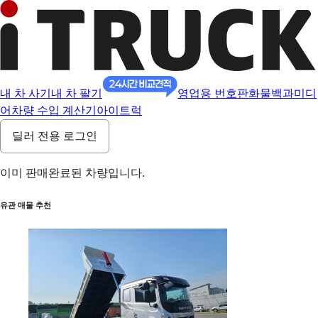
내 차 사기
내 차 팔기
영업용 번호판
화물백과
미디
어
차량 수입 계산기
아이트럭
딜러 전용 로그인
이미 판매완료된 차량입니다.
유관 매물 추천