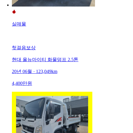
실매물
헛걸음보상
현대 올뉴마이티 화물덤프 2.5톤
20년 06월 · 123,049km
4,400만원