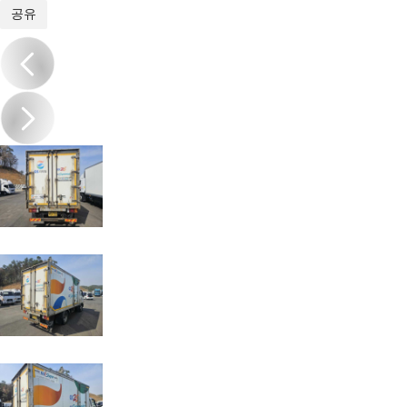
1
/
11
공유