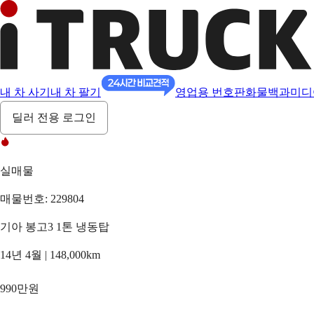
내 차 사기
내 차 팔기
영업용 번호판
화물백과
미디
딜러 전용 로그인
실매물
매물번호: 229804
기아 봉고3 1톤 냉동탑
14년 4월 | 148,000km
990만원