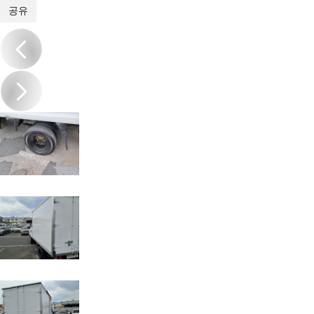
1
/
19
공유