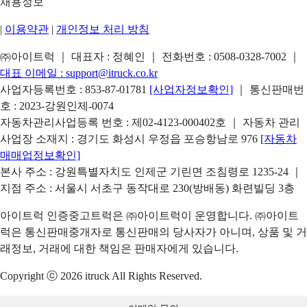
채용정보
|
이용약관
|
개인정보 처리 방침
㈜아이트럭 ｜ 대표자 : 정혜인 ｜ 전화번호 :
0508-0328-7002
｜
대표 이메일 :
support@itruck.co.kr
사업자등록번호 : 853-87-01781
[사업자정보확인]
｜ 통신판매번
호 : 2023-강원인제-0074
자동차관리사업등록 번호 : 제02-4123-000402호 ｜ 자동차 관리
사업장 소재지 : 경기도 화성시 우정읍 포승항남로 976
[자동차
매매업정보확인]
본사 주소 : 강원특별자치도 인제군 기린면 조침령로 1235-24 ｜
지점 주소 : 서울시 서초구 동작대로 230(방배동) 화련빌딩 3층
아이트럭 인증중고트럭은 ㈜아이트럭이 운영합니다. ㈜아이트
럭은 통신판매중개자로 통신판매의 당사자가 아니며, 상품 및 거
래정보, 거래에 대한 책임은 판매자에게 있습니다.
Copyright ⓒ 2026 itruck All Rights Reserved.