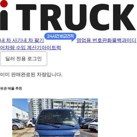
내 차 사기
내 차 팔기
영업용 번호판
화물백과
미디
어
차량 수입 계산기
아이트럭
딜러 전용 로그인
이미 판매완료된 차량입니다.
유관 매물 추천