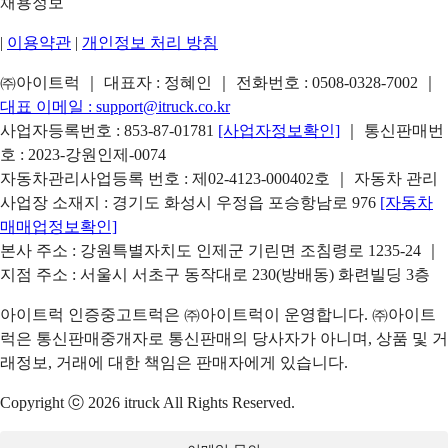
채용정보
|
이용약관
|
개인정보 처리 방침
㈜아이트럭 ｜ 대표자 : 정혜인 ｜ 전화번호 :
0508-0328-7002
｜
대표 이메일 :
support@itruck.co.kr
사업자등록번호 : 853-87-01781
[사업자정보확인]
｜ 통신판매번
호 : 2023-강원인제-0074
자동차관리사업등록 번호 : 제02-4123-000402호 ｜ 자동차 관리
사업장 소재지 : 경기도 화성시 우정읍 포승항남로 976
[자동차
매매업정보확인]
본사 주소 : 강원특별자치도 인제군 기린면 조침령로 1235-24 ｜
지점 주소 : 서울시 서초구 동작대로 230(방배동) 화련빌딩 3층
아이트럭 인증중고트럭은 ㈜아이트럭이 운영합니다. ㈜아이트
럭은 통신판매중개자로 통신판매의 당사자가 아니며, 상품 및 거
래정보, 거래에 대한 책임은 판매자에게 있습니다.
Copyright ⓒ 2026 itruck All Rights Reserved.