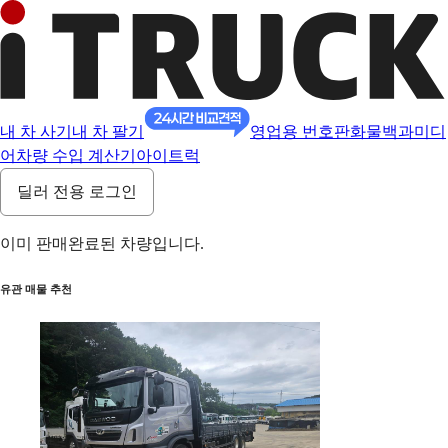
내 차 사기
내 차 팔기
영업용 번호판
화물백과
미디
어
차량 수입 계산기
아이트럭
딜러 전용 로그인
이미 판매완료된 차량입니다.
유관 매물 추천