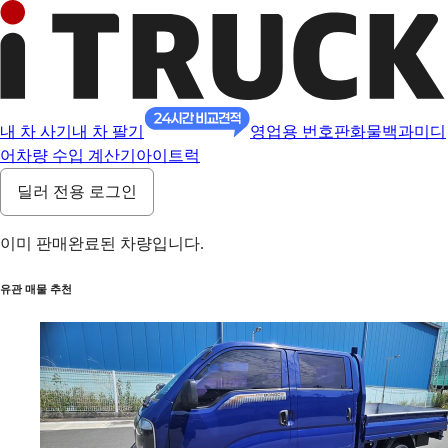
내 차 사기
내 차 팔기
영업용 번호판
화물백과
미디
어
차량 수입 계산기
아이트럭
딜러 전용 로그인
이미 판매완료된 차량입니다.
유관 매물 추천