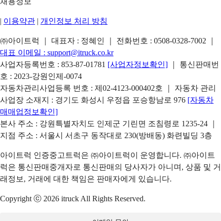
채용정보
|
이용약관
|
개인정보 처리 방침
㈜아이트럭 ｜ 대표자 : 정혜인 ｜ 전화번호 :
0508-0328-7002
｜
대표 이메일 :
support@itruck.co.kr
사업자등록번호 : 853-87-01781
[사업자정보확인]
｜ 통신판매번
호 : 2023-강원인제-0074
자동차관리사업등록 번호 : 제02-4123-000402호 ｜ 자동차 관리
사업장 소재지 : 경기도 화성시 우정읍 포승항남로 976
[자동차
매매업정보확인]
본사 주소 : 강원특별자치도 인제군 기린면 조침령로 1235-24 ｜
지점 주소 : 서울시 서초구 동작대로 230(방배동) 화련빌딩 3층
아이트럭 인증중고트럭은 ㈜아이트럭이 운영합니다. ㈜아이트
럭은 통신판매중개자로 통신판매의 당사자가 아니며, 상품 및 거
래정보, 거래에 대한 책임은 판매자에게 있습니다.
Copyright ⓒ 2026 itruck All Rights Reserved.