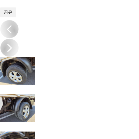
1
/
20
공유