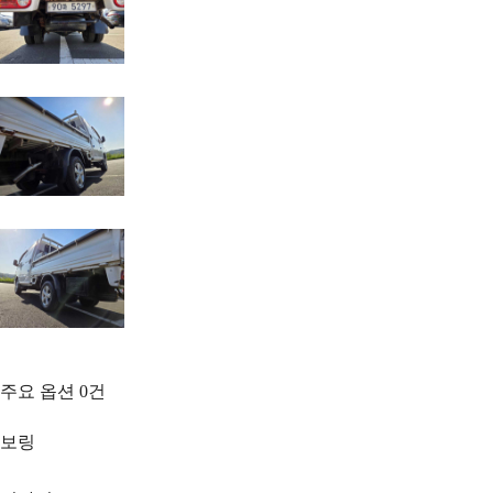
주요 옵션
0
건
보링