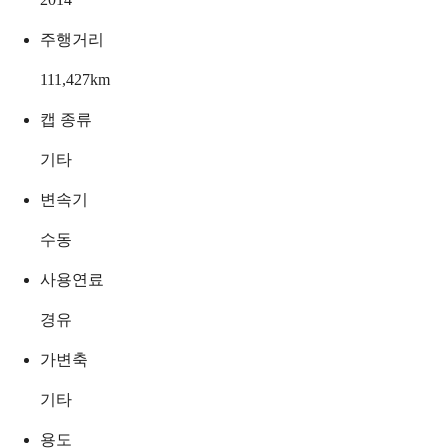
주행거리
111,427
km
캡 종류
기타
변속기
수동
사용연료
경유
가변축
기타
용도