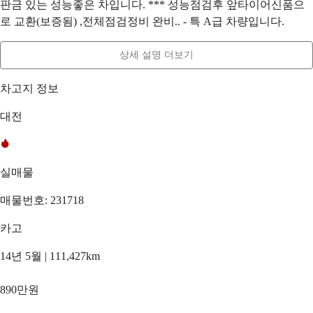
판금 있는 성능좋은 차입니다. *** 성능점검후 앞타이어신품으
로 교환(보증됨) ,전체점검정비 완비.. - 특 A급 차량입니다.
상세 설명 더보기
차고지 정보
대전
실매물
매물번호: 231718
카고
14년 5월 | 111,427km
890만원