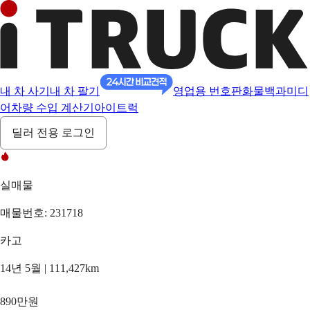
내 차 사기
내 차 팔기
영업용 번호판
화물백과
미디
어
차량 수입 계산기
아이트럭
딜러 전용 로그인
실매물
매물번호: 231718
카고
14년 5월 | 111,427km
890만원