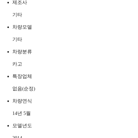
제조사
기타
차량모델
기타
차량분류
카고
특장업체
없음(순정)
차량연식
14년 5월
모델년도
2014