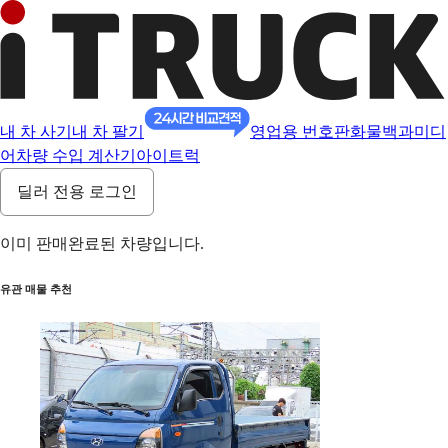
내 차 사기
내 차 팔기
영업용 번호판
화물백과
미디
어
차량 수입 계산기
아이트럭
딜러 전용 로그인
이미 판매완료된 차량입니다.
유관 매물 추천