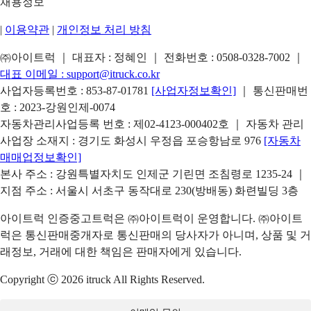
채용정보
|
이용약관
|
개인정보 처리 방침
㈜아이트럭 ｜ 대표자 : 정혜인 ｜ 전화번호 :
0508-0328-7002
｜
대표 이메일 :
support@itruck.co.kr
사업자등록번호 : 853-87-01781
[사업자정보확인]
｜ 통신판매번
호 : 2023-강원인제-0074
자동차관리사업등록 번호 : 제02-4123-000402호 ｜ 자동차 관리
사업장 소재지 : 경기도 화성시 우정읍 포승항남로 976
[자동차
매매업정보확인]
본사 주소 : 강원특별자치도 인제군 기린면 조침령로 1235-24 ｜
지점 주소 : 서울시 서초구 동작대로 230(방배동) 화련빌딩 3층
아이트럭 인증중고트럭은 ㈜아이트럭이 운영합니다. ㈜아이트
럭은 통신판매중개자로 통신판매의 당사자가 아니며, 상품 및 거
래정보, 거래에 대한 책임은 판매자에게 있습니다.
Copyright ⓒ 2026 itruck All Rights Reserved.