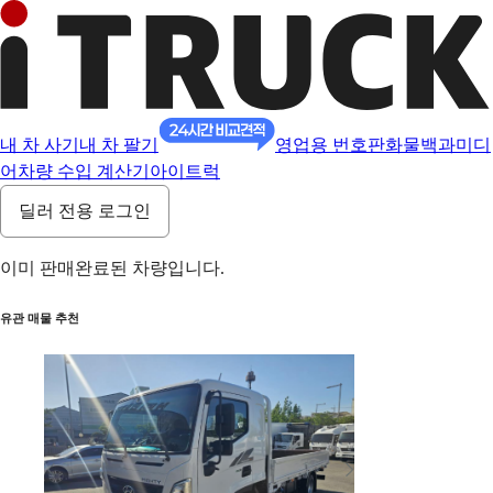
내 차 사기
내 차 팔기
영업용 번호판
화물백과
미디
어
차량 수입 계산기
아이트럭
딜러 전용 로그인
이미 판매완료된 차량입니다.
유관 매물 추천