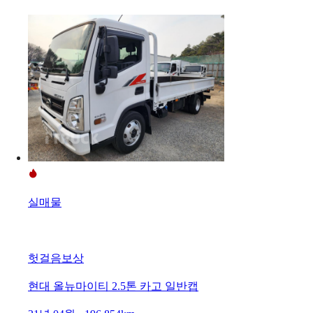
실매물
헛걸음보상
현대 올뉴마이티 2.5톤 카고 일반캡