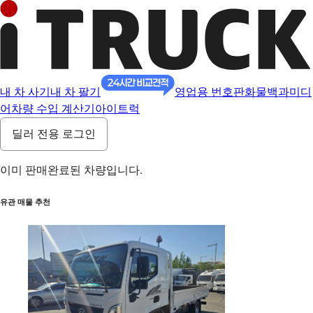
내 차 사기
내 차 팔기
영업용 번호판
화물백과
미디
어
차량 수입 계산기
아이트럭
딜러 전용 로그인
이미 판매완료된 차량입니다.
유관 매물 추천