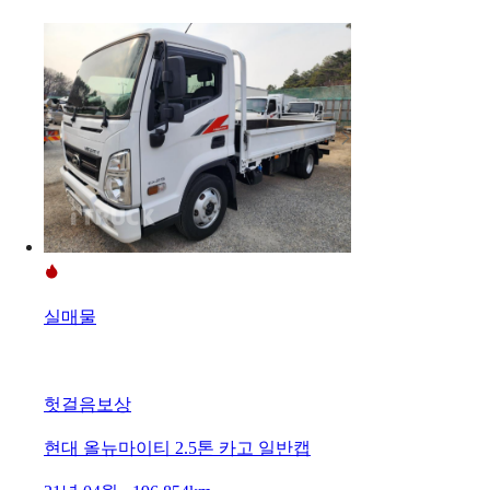
실매물
헛걸음보상
현대 올뉴마이티 2.5톤 카고 일반캡