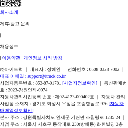
회사소개
|
제휴/광고 문의
|
채용정보
|
이용약관
|
개인정보 처리 방침
㈜아이트럭 ｜ 대표자 : 정혜인 ｜ 전화번호 :
0508-0328-7002
｜
대표 이메일 :
support@itruck.co.kr
사업자등록번호 : 853-87-01781
[사업자정보확인]
｜ 통신판매번
호 : 2023-강원인제-0074
자동차관리사업등록 번호 : 제02-4123-000402호 ｜ 자동차 관리
사업장 소재지 : 경기도 화성시 우정읍 포승항남로 976
[자동차
매매업정보확인]
본사 주소 : 강원특별자치도 인제군 기린면 조침령로 1235-24 ｜
지점 주소 : 서울시 서초구 동작대로 230(방배동) 화련빌딩 3층