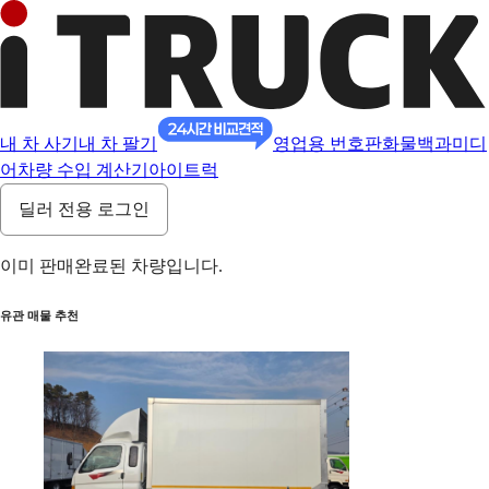
내 차 사기
내 차 팔기
영업용 번호판
화물백과
미디
어
차량 수입 계산기
아이트럭
딜러 전용 로그인
이미 판매완료된 차량입니다.
유관 매물 추천