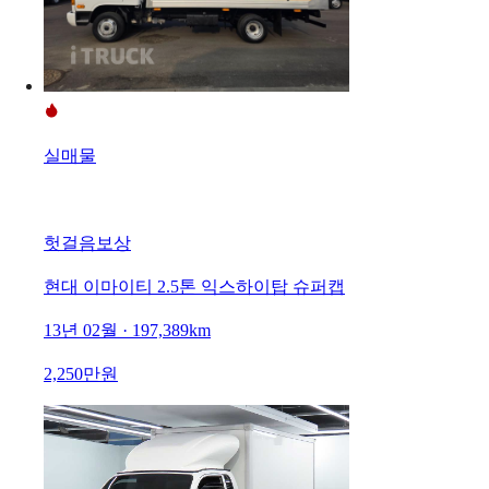
실매물
헛걸음보상
현대 이마이티 2.5톤 익스하이탑 슈퍼캡
13년 02월 · 197,389km
2,250만원