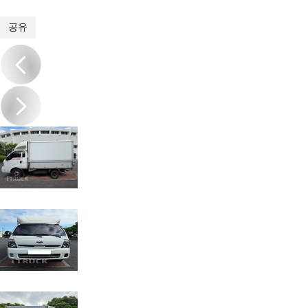
1
/
6
공유