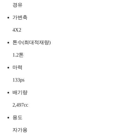
경유
가변축
4X2
톤수(최대적재량)
1.2
톤
마력
133
ps
배기량
2,497
cc
용도
자가용