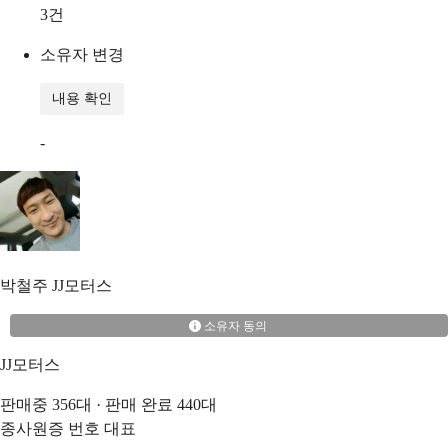
3
건
소유자 변경
내용 확인
-
박철주
JJ모터스
소유자 동의
JJ모터스
판매중
356
대 · 판매 완료
440
대
종사원증 번호
대표