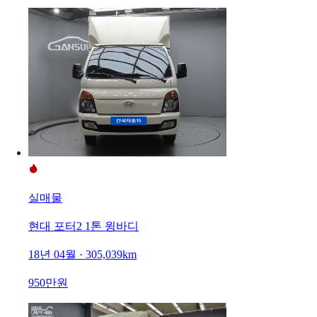
실매물
현대 포터2 1톤 윙바디
18년 04월 · 305,039km
950만원