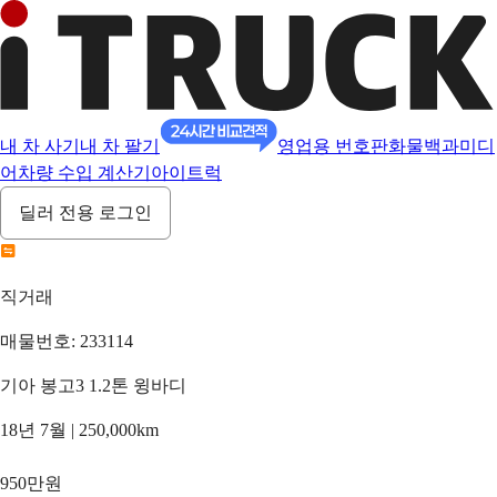
내 차 사기
내 차 팔기
영업용 번호판
화물백과
미디
어
차량 수입 계산기
아이트럭
딜러 전용 로그인
직거래
매물번호: 233114
기아 봉고3 1.2톤 윙바디
18년 7월 | 250,000km
950만원