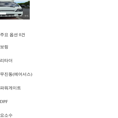
주요 옵션
0
건
보링
리타더
무진동(에어서스)
파워게이트
DPF
요소수