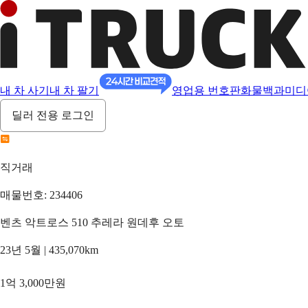
내 차 사기
내 차 팔기
영업용 번호판
화물백과
미디
딜러 전용 로그인
직거래
매물번호: 234406
벤츠 악트로스 510 추레라 원데후 오토
23년 5월 | 435,070km
1억 3,000만원