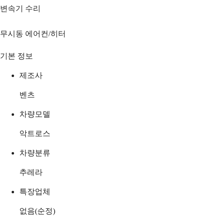
변속기 수리
무시동 에어컨/히터
기본 정보
제조사
벤츠
차량모델
악트로스
차량분류
추레라
특장업체
없음(순정)