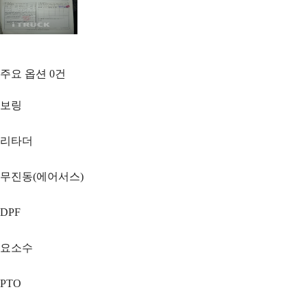
주요 옵션
0
건
보링
리타더
무진동(에어서스)
DPF
요소수
PTO