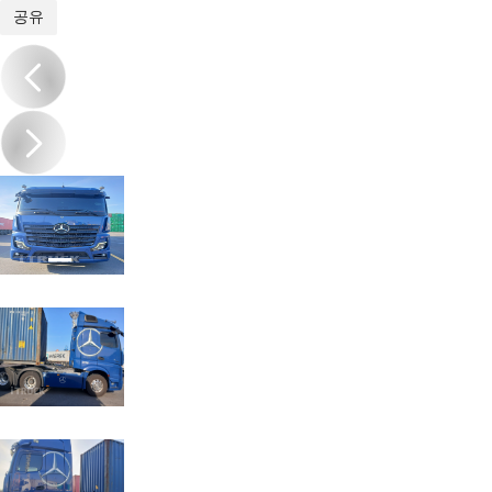
1
/
6
공유