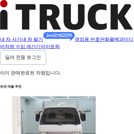
내 차 사기
내 차 팔기
영업용 번호판
화물백과
미디
어
차량 수입 계산기
아이트럭
딜러 전용 로그인
이미 판매완료된 차량입니다.
유관 매물 추천