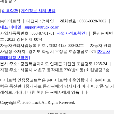
채용정보
|
이용약관
|
개인정보 처리 방침
㈜아이트럭 ｜ 대표자 : 정혜인 ｜ 전화번호 :
0508-0328-7002
｜
대표 이메일 :
support@itruck.co.kr
사업자등록번호 : 853-87-01781
[사업자정보확인]
｜ 통신판매번
호 : 2023-강원인제-0074
자동차관리사업등록 번호 : 제02-4123-000402호 ｜ 자동차 관리
사업장 소재지 : 경기도 화성시 우정읍 포승항남로 976
[자동차
매매업정보확인]
본사 주소 : 강원특별자치도 인제군 기린면 조침령로 1235-24 ｜
지점 주소 : 서울시 서초구 동작대로 230(방배동) 화련빌딩 3층
아이트럭 인증중고트럭은 ㈜아이트럭이 운영합니다. ㈜아이트
럭은 통신판매중개자로 통신판매의 당사자가 아니며, 상품 및 거
래정보, 거래에 대한 책임은 판매자에게 있습니다.
Copyright ⓒ 2026 itruck All Rights Reserved.