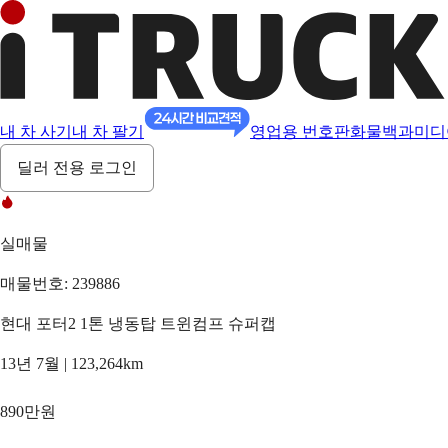
내 차 사기
내 차 팔기
영업용 번호판
화물백과
미디
딜러 전용 로그인
실매물
매물번호: 239886
현대 포터2 1톤 냉동탑 트윈컴프 슈퍼캡
13년 7월 | 123,264km
890만원