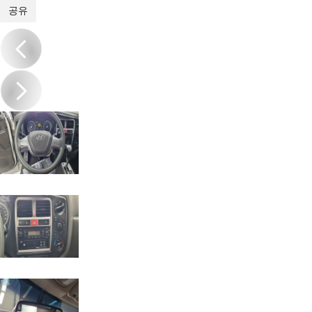
1
/
15
공유