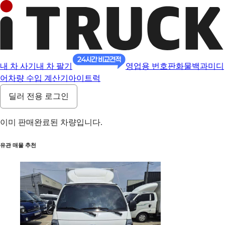
내 차 사기
내 차 팔기
영업용 번호판
화물백과
미디
어
차량 수입 계산기
아이트럭
딜러 전용 로그인
이미 판매완료된 차량입니다.
유관 매물 추천