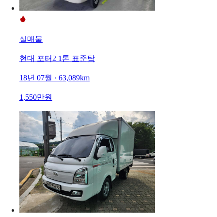
실매물
현대 포터2 1톤 표준탑
18년 07월 · 63,089km
1,550만원