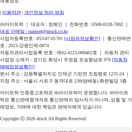
채용정보
|
이용약관
|
개인정보 처리 방침
㈜아이트럭 ｜ 대표자 : 정혜인 ｜ 전화번호 :
0508-0328-7002
｜
대표 이메일 :
support@itruck.co.kr
사업자등록번호 : 853-87-01781
[사업자정보확인]
｜ 통신판매번
호 : 2023-강원인제-0074
자동차관리사업등록 번호 : 제02-4123-000402호 ｜ 자동차 관리
사업장 소재지 : 경기도 화성시 우정읍 포승항남로 976
[자동차
매매업정보확인]
본사 주소 : 강원특별자치도 인제군 기린면 조침령로 1235-24 ｜
지점 주소 : 서울시 서초구 동작대로 230(방배동) 화련빌딩 3층
아이트럭 인증중고트럭은 ㈜아이트럭이 운영합니다. ㈜아이트
럭은 통신판매중개자로 통신판매의 당사자가 아니며, 상품 및 거
래정보, 거래에 대한 책임은 판매자에게 있습니다.
Copyright ⓒ 2026 itruck All Rights Reserved.