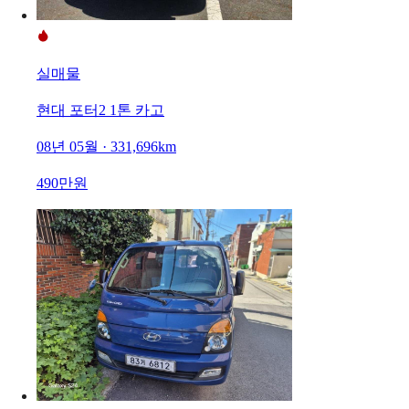
실매물
현대 포터2 1톤 카고
08년 05월 · 331,696km
490만원