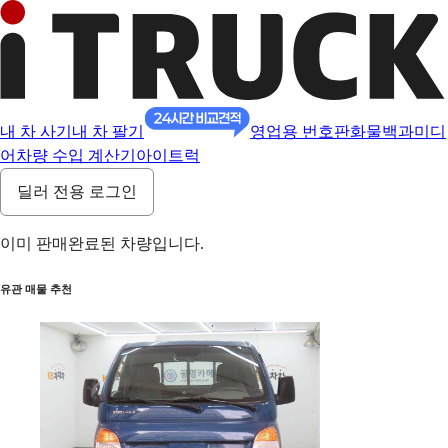
내 차 사기
내 차 팔기
영업용 번호판
화물백과
미디
어
차량 수입 계산기
아이트럭
딜러 전용 로그인
이미 판매완료된 차량입니다.
유관 매물 추천