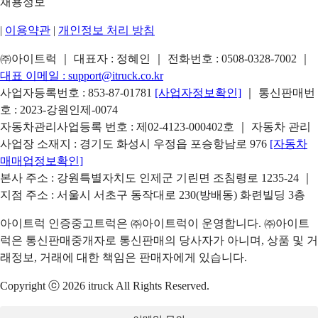
채용정보
|
이용약관
|
개인정보 처리 방침
㈜아이트럭 ｜ 대표자 : 정혜인 ｜ 전화번호 :
0508-0328-7002
｜
대표 이메일 :
support@itruck.co.kr
사업자등록번호 : 853-87-01781
[사업자정보확인]
｜ 통신판매번
호 : 2023-강원인제-0074
자동차관리사업등록 번호 : 제02-4123-000402호 ｜ 자동차 관리
사업장 소재지 : 경기도 화성시 우정읍 포승항남로 976
[자동차
매매업정보확인]
본사 주소 : 강원특별자치도 인제군 기린면 조침령로 1235-24 ｜
지점 주소 : 서울시 서초구 동작대로 230(방배동) 화련빌딩 3층
아이트럭 인증중고트럭은 ㈜아이트럭이 운영합니다. ㈜아이트
럭은 통신판매중개자로 통신판매의 당사자가 아니며, 상품 및 거
래정보, 거래에 대한 책임은 판매자에게 있습니다.
Copyright ⓒ 2026 itruck All Rights Reserved.