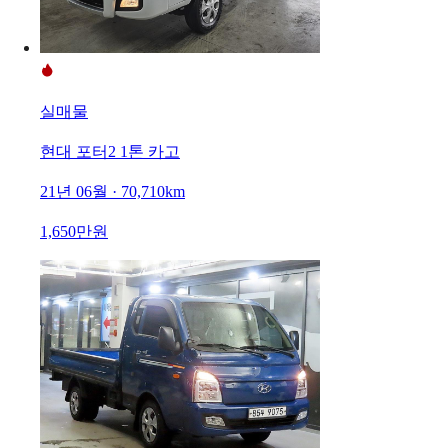
실매물
현대 포터2 1톤 카고
21년 06월 · 70,710km
1,650만원