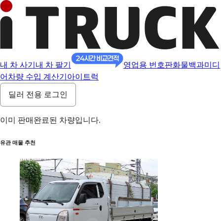
내 차 사기
내 차 팔기
영업용 번호판
화물백과
미디
어
차량 수입 계산기
아이트럭
딜러 전용 로그인
이미 판매완료된 차량입니다.
유관 매물 추천