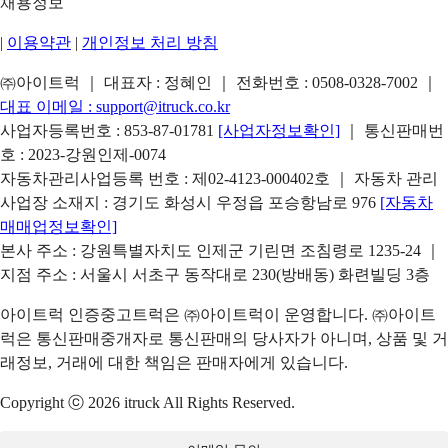
채용정보
|
이용약관
|
개인정보 처리 방침
㈜아이트럭 ｜ 대표자 : 정혜인 ｜ 전화번호 :
0508-0328-7002
｜
대표 이메일 :
support@itruck.co.kr
사업자등록번호 : 853-87-01781
[사업자정보확인]
｜ 통신판매번
호 : 2023-강원인제-0074
자동차관리사업등록 번호 : 제02-4123-000402호 ｜ 자동차 관리
사업장 소재지 : 경기도 화성시 우정읍 포승항남로 976
[자동차
매매업정보확인]
본사 주소 : 강원특별자치도 인제군 기린면 조침령로 1235-24 ｜
지점 주소 : 서울시 서초구 동작대로 230(방배동) 화련빌딩 3층
아이트럭 인증중고트럭은 ㈜아이트럭이 운영합니다. ㈜아이트
럭은 통신판매중개자로 통신판매의 당사자가 아니며, 상품 및 거
래정보, 거래에 대한 책임은 판매자에게 있습니다.
Copyright ⓒ 2026 itruck All Rights Reserved.