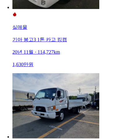
실매물
기아 봉고3 1톤 카고 킹캡
20년 11월 · 114,727km
1,630만원