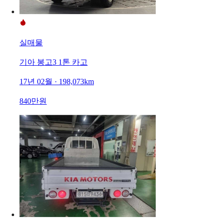
실매물
기아 봉고3 1톤 카고
17년 02월 · 198,073km
840만원