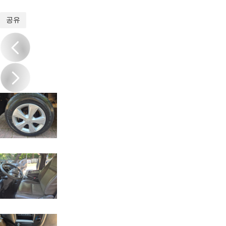
1
/
20
공유