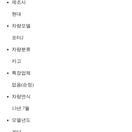
제조사
현대
차량모델
포터2
차량분류
카고
특장업체
없음(순정)
차량연식
13년 7월
모델년도
2013