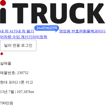
내 차 사기
내 차 팔기
영업용 번호판
화물백과
미디
어
차량 수입 계산기
아이트럭
딜러 전용 로그인
실매물
매물번호: 239752
현대 포터2 1톤 카고
13년 7월 | 107,187km
790만원