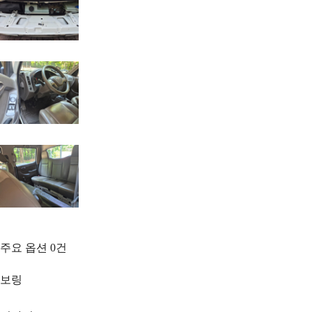
주요 옵션
0
건
보링