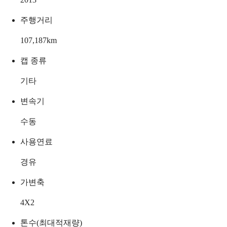
주행거리
107,187
km
캡 종류
기타
변속기
수동
사용연료
경유
가변축
4X2
톤수(최대적재량)