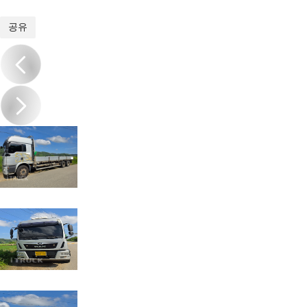
1
/
6
공유