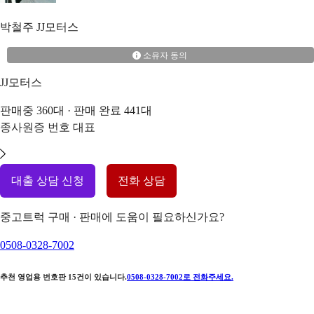
박철주
JJ모터스
소유자 동의
JJ모터스
판매중
360
대 · 판매 완료
441
대
종사원증 번호
대표
대출 상담 신청
전화 상담
중고트럭 구매 · 판매에 도움이 필요하신가요?
0508-0328-7002
추천 영업용 번호판
15
건이 있습니다.
0508-0328-7002
로 전화주세요.