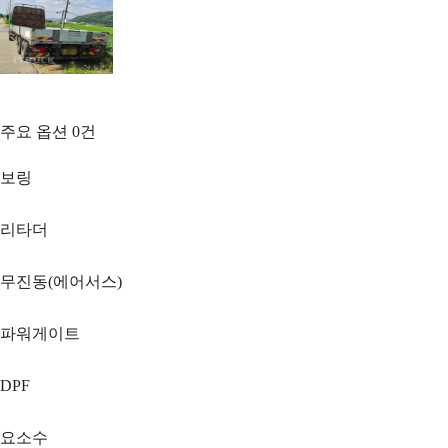
주요 옵션
0
건
보링
리타더
무진동(에어서스)
파워게이트
DPF
요소수