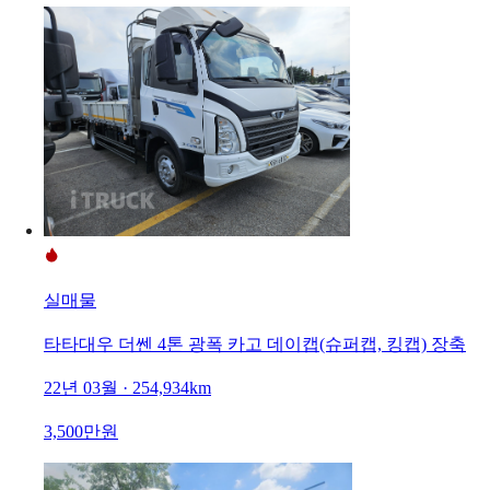
실매물
타타대우 더쎈 4톤 광폭 카고 데이캡(슈퍼캡, 킹캡) 장축
22년 03월 · 254,934km
3,500만원