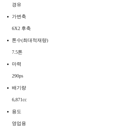
경유
가변축
6X2 후축
톤수(최대적재량)
7.5
톤
마력
290
ps
배기량
6,871
cc
용도
영업용