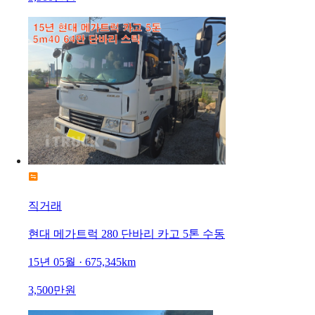
직거래
현대 메가트럭 280 단바리 카고 5톤 수동
15년 05월 · 675,345km
3,500만원