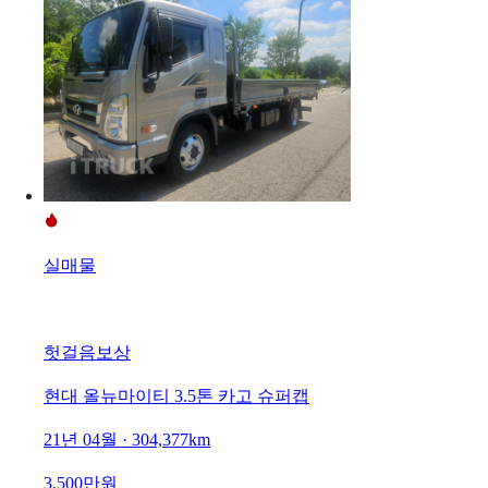
실매물
헛걸음보상
현대 올뉴마이티 3.5톤 카고 슈퍼캡
21년 04월 · 304,377km
3,500만원