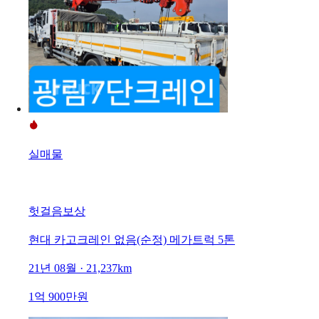
실매물
헛걸음보상
현대 카고크레인 없음(순정) 메가트럭 5톤
21년 08월 · 21,237km
1억 900만원