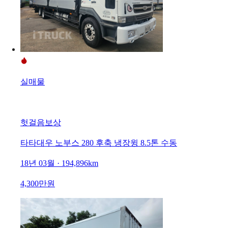
실매물
헛걸음보상
타타대우 노부스 280 후축 냉장윙 8.5톤 수동
18년 03월 · 194,896km
4,300만원