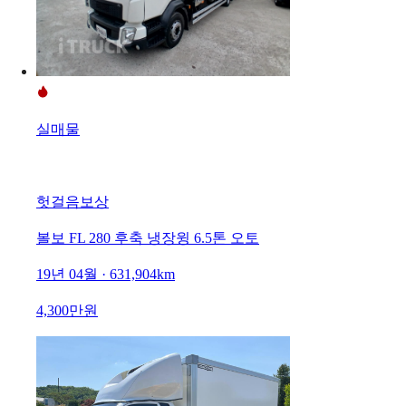
실매물
헛걸음보상
볼보 FL 280 후축 냉장윙 6.5톤 오토
19년 04월 · 631,904km
4,300만원