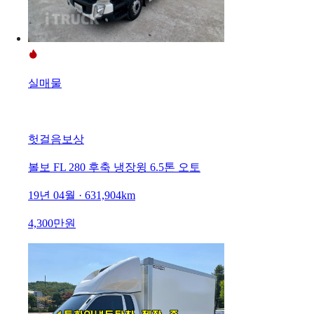
실매물
헛걸음보상
볼보 FL 280 후축 냉장윙 6.5톤 오토
19년 04월 · 631,904km
4,300만원