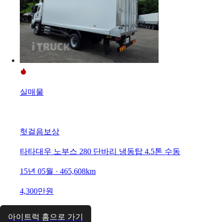
실매물
헛걸음보상
타타대우 노부스 280 단바리 냉동탑 4.5톤 수동
15년 05월 · 465,608km
4,300만원
아이트럭 홈으로 가기