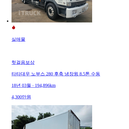
실매물
헛걸음보상
타타대우 노부스 280 후축 냉장윙 8.5톤 수동
18년 03월 · 194,896km
4,300만원