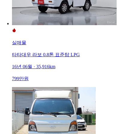
실매물
타타대우 라보 0.8톤 표준탑 LPG
16년 06월 · 35,916km
799만원