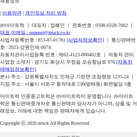
채용정보
|
이용약관
|
개인정보 처리 방침
㈜아이트럭 ｜ 대표자 : 정혜인 ｜ 전화번호 :
0508-0328-7002
｜
대표 이메일 :
support@itruck.co.kr
사업자등록번호 : 853-87-01781
[사업자정보확인]
｜ 통신판매번
호 : 2023-강원인제-0074
자동차관리사업등록 번호 : 제02-4123-000402호 ｜ 자동차 관리
사업장 소재지 : 경기도 화성시 우정읍 포승항남로 976
[자동차
매매업정보확인]
본사 주소 : 강원특별자치도 인제군 기린면 조침령로 1235-24 ｜
지점 주소 : 서울시 서초구 동작대로 230(방배동) 화련빌딩 3층
아이트럭 인증중고트럭은 ㈜아이트럭이 운영합니다. ㈜아이트
럭은 통신판매중개자로 통신판매의 당사자가 아니며, 상품 및 거
래정보, 거래에 대한 책임은 판매자에게 있습니다.
Copyright ⓒ 2026 itruck All Rights Reserved.