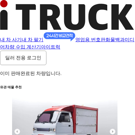
내 차 사기
내 차 팔기
영업용 번호판
화물백과
미디
어
차량 수입 계산기
아이트럭
딜러 전용 로그인
이미 판매완료된 차량입니다.
유관 매물 추천